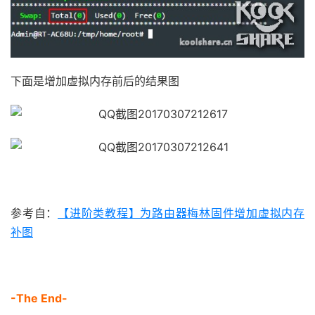
           chmod 
755
/
jffs
/
scripts
/
servic
       echo 
-
e 
"$INFO $G_BOLD Boot entry 
}
else
{
下面是增加虚拟内存前后的结果图
       echo 
-
e 
"$INFO $G_BOLD Boot entry 
exit
1
}
fi
;;
  stop
)
[
-
e 
"/jffs/scripts/services-start
参考自：
【进阶类教程】为路由器梅林固件增加虚拟内存
       sed 
-
i 
'N;/\n.*swapon/!P;D'
/
jffs
/
补图
[
-
e 
"$APPS_INSTALL_PATH/$SWAP_FIL
[
-
d 
"$APPS_INSTALL_PATH"
]
&&
 rm 
       echo 
-
e 
"*************************
-The End-
        echo 
-
e 
"  ${G_BOLD}Swap:$NORM  T