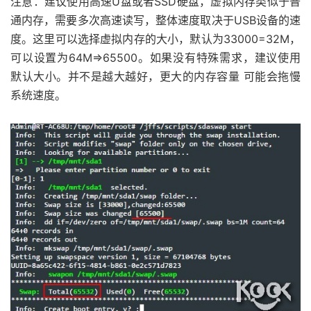
注意：建议使用高速U盘或者SSD硬盘，虚拟内存类似于普
                  SWAP_SIZE
=
$answer      
通内存，需要多次高速读写，整体速度取决于USB设备的速
                  echo 
-
en 
"$INFO Swap si
度。这里可以选择虚拟内存的大小，默认为33000=32M，
}
可以设置为64M=>65500。如果没有特殊需求，建议使用
else
默认大小。并不是越大越好，更大的内存容量 可能会拖慢
{
系统速度。
                  echo 
-
e 
"$ERROR $R_BOLD
exit
1
}
fi
}
fi
       swap_count
=
`expr $SWAP_SIZE / 1000
       echo 
-
e 
"$INFO dd if=/dev/zero of=
       dd 
if
=
/dev/
zero of
=
$APPS_INSTALL_P
       echo 
-
e 
"$INFO mkswap $APPS_INSTAL
       mkswap $APPS_INSTALL_PATH
/
$SWAP_FIL
       echo 
-
e 
"$INFO $G_BOLD swapon $APP