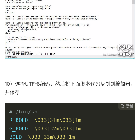
10）选择UTF-8编码，然后将下面脚本代码复制到编辑器，
并保存
复制

#!/bin/sh
R_BOLD
=
"\033[31m\033[1m"
G_BOLD
=
"\033[32m\033[1m"
BOLD
=
"\033[33m\033[1m"