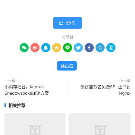
       echo 
-
e 
"*************************
;;
*)
赞(
0
)

exit
1
;;
分享到
esac









路由器
上一篇
下一篇
小内存福音，Kcptun
创建自签名免费SSL证书到
Shadowsocks加速方案
Nginx
相关推荐