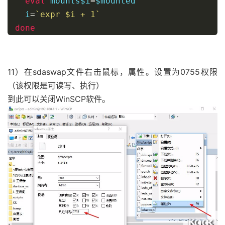
eval
 mounts$i
=
$mounted

  i
=
`expr $i + 1`
done
if
[
 $i 
==
"1"
]
;
then
  echo 
-
e 
"$ERROR $R_BOLD No partitions a
11）在sdaswap文件右击鼠标，属性。设置为0755权限
exit
1
（该权限是可读写、执行）
fi
到此可以关闭WinSCP软件。
echo 
-
en 
"$INPUT $BOLD Please enter parti
if
[
"$partitionNumber"
==
"0"
]
;
then
  echo 
-
e $INFO 
Exiting
...
exit
0
fi
if
[
"$partitionNumber"
=
""
]
||
[
"`ech
  echo 
-
e 
"$ERROR $R_BOLD Invalid argumen