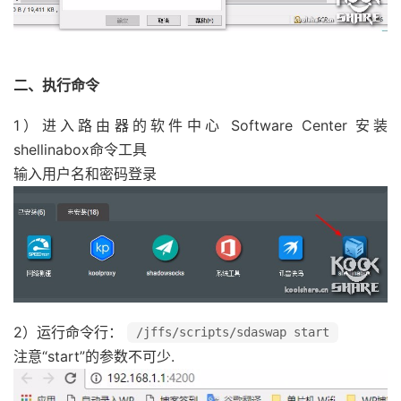
exit
1
fi
if
[
"$partitionNumber"
-
gt 
`expr $i - 1`
  echo 
-
e 
"$ERROR $R_BOLD Invalid partiti
二、执行命令
exit
1
1）进入路由器的软件中心 Software Center 安装
fi
shellinabox命令工具
输入用户名和密码登录
eval
 entPartition
=
\$mounts$partitionNumber
echo 
-
e 
"$INFO $G_BOLD $entPartition $NOR
APPS_INSTALL_PATH
=
$entPartition
/
swap

case
"$1"
in
  start
)
2）运行命令行：
/jffs/scripts/sdaswap start
mem_size
=
`free |awk '$0 ~/Swap/{print $4}
注意“start”的参数不可少.
pool_size
=
`df |awk '{if($0 ~"'$entPartiti
if
[
 $pool_size 
-
gt $SWAP_SIZE 
];
then