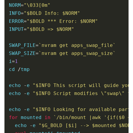
NORM
=
"\033[0m"
INFO
=
"$BOLD Info: $NORM"
ERROR
=
"$BOLD *** Error: $NORM"
INPUT
=
"$BOLD => $NORM"
SWAP_FILE
=
`nvram get apps_swap_file`
SWAP_SIZE
=
`nvram get apps_swap_size`
i
=
1
cd 
/
tmp

echo 
-
e 
"$INFO This script will guide you
echo 
-
e 
"$INFO Script modifies \"swap\" f
echo 
-
e 
"$INFO Looking for available part
for
 mounted 
in
`/bin/mount |awk '{if($0 ~
  echo 
-
e 
"$G_BOLD [$i] --> $mounted $NOR