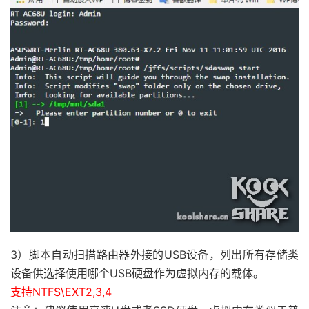
[
-
e 
"$APPS_INSTALL_PATH/$SWAP_FI
[
-
d 
"$APPS_INSTALL_PATH"
]
&&
 rm
        echo 
-
e 
"$INFO Creating $APPS_INS
        mkdir 
-
p $APPS_INSTALL_PATH

        echo 
-
en 
"$INFO Swap size is [$BO
        read answer

if
[
"$answer"
=
""
]
then
{
        echo 
-
e 
"$INFO Swap size was not 
}
else
{
3）脚本自动扫描路由器外接的USB设备，列出所有存储类
if
[
"$answer"
!=
""
]
&&
[
设备供选择使用哪个USB硬盘作为虚拟内存的载体。
then
支持NTFS\EXT2,3,4
{