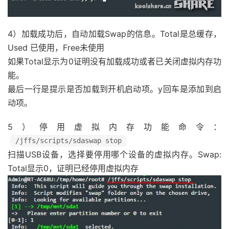
       swapon $APPS_INSTALL_PATH
/
$SWAP_FIL
       echo 
-
e 
"*************************
4）加载成功后，自动加载Swap的信息。Total是总缓存，
        echo 
-
e 
"  ${G_BOLD}Swap:$NORM  T
Used 已使用，Free未使用
       echo 
-
e 
"*************************
如果Total显示为0证明没有加载成功或者已关闭虚拟内存功
fi
能。
       echo 
-
e 
"$INFO Create boot entry, 
最后一行是提示是否加载到开机启动项。y回车是添加到启
       read yor

动项。
if
[
"$yor"
=
"y"
]
then
5）停用虚拟内存功能命令：
{
/jffs/scripts/sdaswap stop
[
-
e 
"/jffs/scripts/services-start
扫描USB设备，选择要停用哪个设备的虚拟内存。Swap:
       sed 
-
i 
'N;/\n.*swapon/!P;D'
/
jffs
/
Total显示0，证明已经停用虚拟内存
[
!
-
e 
"/jffs/scripts/services-sta
[
`grep "#!/bin/sh" /jffs/scripts/
       sed 
-
i 
'1asleep 30'
/
jffs
/
scripts
/
       sed 
-
i 
'2aswapon '
$APPS_INSTALL_PA