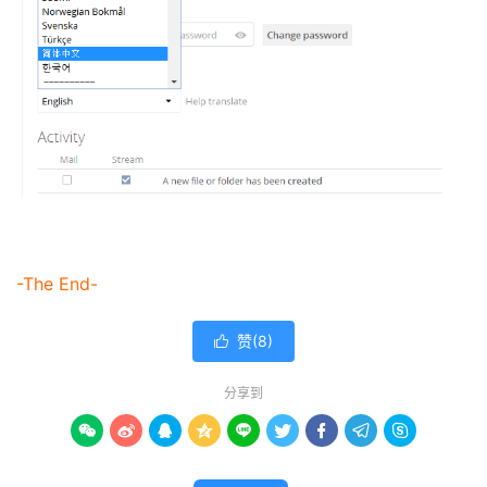
-The End-
赞(
8
)

分享到








