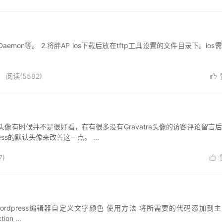
CDaemon等。 2.将胖AP ios下载后放在tftp工具设置的文件目录下。ios
阅读(5582)

认头像有时候并不是很好看，在有很多没有Gravatra头像的访客评论留言
s的默认头像来改善这一点。 ...
7)

号，wordpress编辑器自定义文字颜色 使用方法 将所需要的代码添加到
n ...