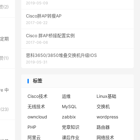
2019-05-09
赞(
2
)
Cisco胖AP转瘦AP
2017-06-22
Cisco 胖AP桥接配置实例
码定期
2017-06-06
思科3650/3850堆叠交换机升级IOS
赞(
1
)
2019-05-31
标签
e 中
Cisco技术
运维
Linux基础
无线技术
MySQL
交换机
(
23
)
owncloud
zabbix
wordpress
PHP
党章知识
路由器
阿里云
课后作业
网络技术