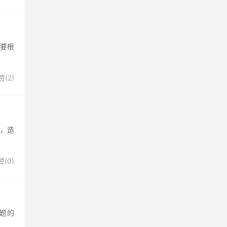
需要根
赞(
2
)
后，造
赞(
0
)
主题的