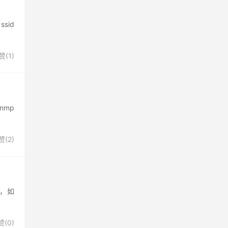
sid
赞(
1
)
nmp
赞(
2
)
具，如
赞(
0
)