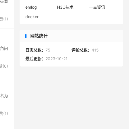
，拔着
emlog
H3C技术
一点资讯
docker
赞(
1
)
网站统计
全角问
日志总数：
75
评论总数：
415
最后更新：
2023-10-21
赞(
0
)
一个名为
赞(
1
)