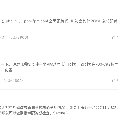
 php.ini 。 php-fpm.conf全局配置段 # 包含其他POOL定义配
运维
阅读(3906)

下。 思路 1.需要创建一个MAC地址访问列表，该列表在700-799数
。 配置...
阅读(4892)

要大批量的修改或查看交换机命令的情况。 如果工程师一台台登陆交换
能就可以做到批量配置或检查，SecureC...