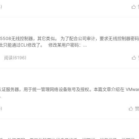
)

508无线控制器，其它类似。 为了配合公司审计，要求无线控制器密
能通过CLI修改了。 修改某用户密码：...
阅读(6196)

一款AAA认证服务器，用于统一管理网络设备账号及授权。本篇文章介绍在 VMwar
.
)
赞
