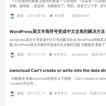
一只北极熊的故事,北极熊的故事,一只北极熊 I 从前有一只北
拔着，拔啊拔…..就这样，毛都拔完了，然后，他说了三个字：好冷喔
姜维
2017-08-02
未分类
阅读(4662)

WordPress英文半角符号变成中文全角的解决方法
wordpress英文引号变成中文引号的解决办法,WordPress特
题,WordPress英文半角符号变成中文全角的问题 问题描述 更新了下Wo
姜维
2017-07-27
技术学习
wordpress
阅读(487

owncloud Can't create or write into the data di
问题描述 安装owncloud时发生以下报错： Can’t create or write 
“.ocdata”的文件...
姜维
2017-07-27
技术学习
owncloud
阅读(5524
