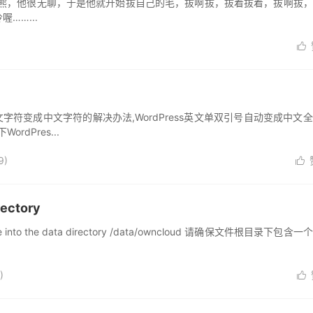
极熊，他很无聊，于是他就开始拔自己的毛，拔啊拔，拔着拔着，拔啊拔
……...

殊英文字符变成中文字符的解决办法,WordPress英文单双引号自动变成中文
rdPres...
9)

rectory
into the data directory /data/owncloud 请确保文件根目录下包含
)
