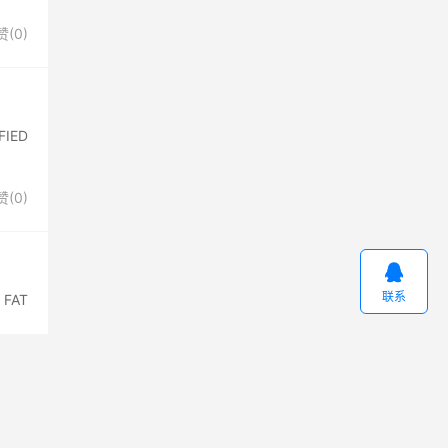
赞(
0
)
IED
赞(
0
)

联系
FAT
还
还
还
我
着
我
着
我
着
陪
陪
多
多
我
过
过
流
微
微
微
们
眼
们
眼
们
眼
着
着
感
感
左
笑
笑
笑
都
没
都
没
都
没
我
我
动
动
右
着
着
着
已
有
已
有
已
有
心
心
要
要
要
接
回
接
回
接
回
痛
痛
我
我
我
受
头
受
头
受
头
加
加
加
油
油
油
赞(
2
)