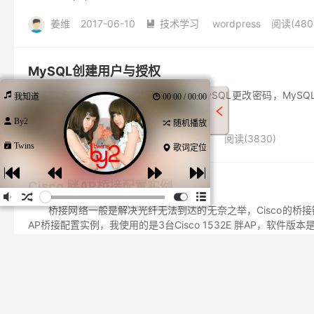
姜维
2017-06-10
技术学习
wordpress
阅读(480

MySQL创建用户与授权
MySQL创建用户，MySQL用户授权，MySQL更改密码，MySQL删除用户。 
我知道
00:00 / 00:00
BY 'password'; 说明： username：你...
By2
随机播放
姜维
2017-06-08
技术学习
阅读(3830)

Twins
歌词定位
Cisco 胖AP桥接配置实例
桥接网络一般是解决光纤无法到达的无奈之举，Cisco的桥接链路
AP桥接配置实例，我使用的是3台Cisco 1532E 胖AP，软件版本是C15
一
一
一
一
切
切
都
都
是
是
我
我
太
太
曾
曾
切
切
过
过
经
骄
骄
晚
纵
纵
上
以
以
幸
为
为
福
你
你
从
从
从
从
经
都
都
的
会
会
来
来
梦
懂
懂
没
没
在
想
想
脑
过
过
海
不
不
里
来
来
晚
是
是
能
能
头
再
再
和
和
你
你
牵
牵
手
手
没
没
上
我
我
我
我
你
你
我
我
我
我
我
我
你
你
我
我
我
我
我
我
你
你
我
我
想
想
幸
太
太
知
知
知
们
知
知
知
们
知
知
知
道
道
道
都
道
道
道
都
道
道
道
你
我
你
知
你
我
你
知
你
我
你
还
会
还
道
还
会
还
道
还
会
还
是
有
放
彼
是
有
放
彼
是
有
放
姜维
2017-06-06
技术学习
Cisco技术
无线技术

解决owncloud改不了中文语言