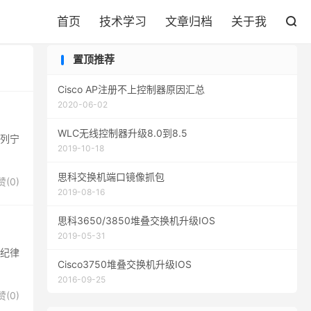
首页
技术学习
文章归档
关于我

置顶推荐
Cisco AP注册不上控制器原因汇总
2020-06-02
WLC无线控制器升级8.0到8.5
列宁
2019-10-18
思科交换机端口镜像抓包
赞(
0
)
2019-08-16
思科3650/3850堆叠交换机升级IOS
2019-05-31
纪律
Cisco3750堆叠交换机升级IOS
2016-09-25
赞(
0
)